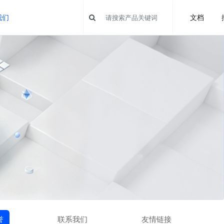
我们
文档
誉
联系我们
友情链接