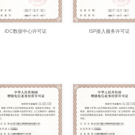
IDC数据中心许可证
ISP接入服务许可证