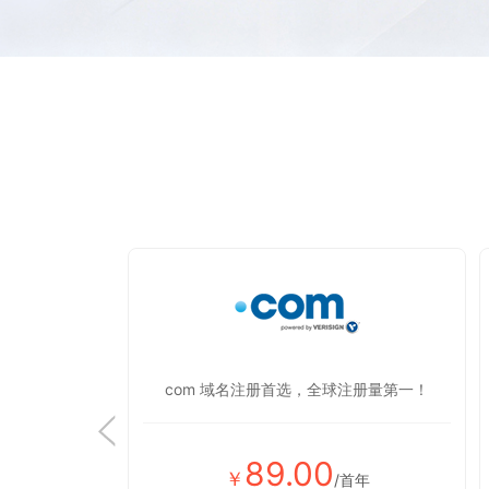
显蒸蒸日上！
com 域名注册首选，全球注册量第一！
89.00
￥
首年
/首年