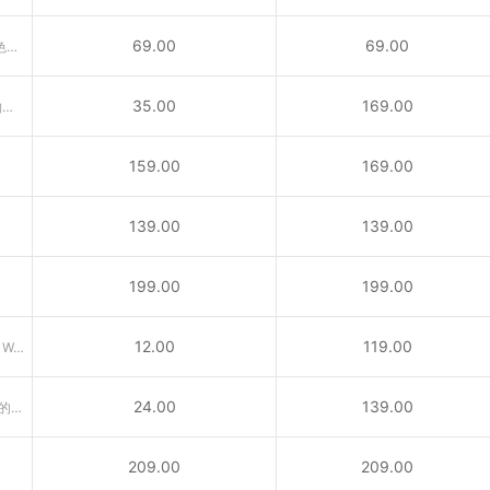
69.00
69.00
.us代表美国，是具有美国国家特色的国别域名，适合在美公司注册。
35.00
169.00
供与宠物相关的公司、兽医、动物救援及宠物爱好者所使用之域名
159.00
169.00
139.00
139.00
199.00
199.00
12.00
119.00
引申义：专业网络（Professional Web）或个人网站
24.00
139.00
.me域名为南斯拉夫西南部国家门的内哥罗的国家顶级域名
209.00
209.00