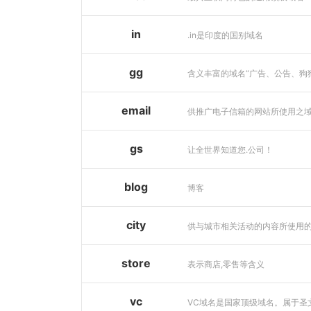
in
.in是印度的国别域名
gg
email
供推广电子信箱的网站所使用之
gs
让全世界知道您.公司！
blog
博客
city
store
表示商店,零售等含义
vc