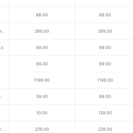
88.00
89.00
299.00
299.00
含义丰富的域名“广告、公告、狗狗……”互联网行业首选后缀！
49.00
69.00
域名
69.00
69.00
1199.00
1199.00
39.00
89.00
供与城市相关活动的内容所使用的域名
10.00
129.00
229.00
229.00
VC域名是国家顶级域名。属于圣文森特和格林纳丁斯国家顶级域名（ccTLD）后缀。