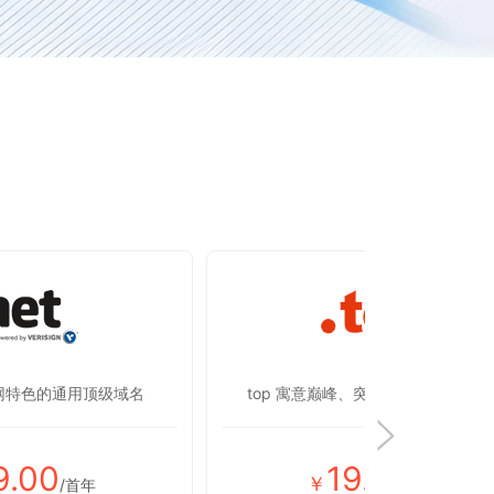
联网特色的通用顶级域名
top 寓意巅峰、突破，彰显蒸蒸日上
9.00
19.00
￥
/首年
/首年