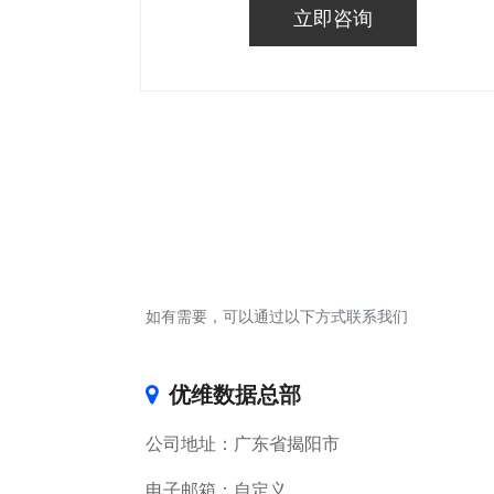
立即咨询
如有需要，可以通过以下方式联系我们
优维数据总部
公司地址：广东省揭阳市
电子邮箱：自定义