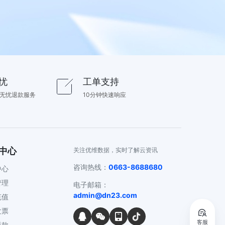
忧
工单支持
内无忧退款服务
10分钟快速响应
中心
关注优维数据，实时了解云资讯
咨询热线：
0663-8688680
中心
管理
电子邮箱：
admin@dn23.com
充值
发票
客服
退款