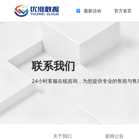
最新活动
官方首页
联系我们
24小时客服在线咨询，为您提供专业的售前与售
关于我们
新闻公告