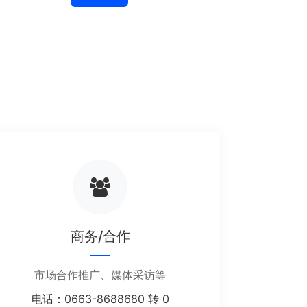
商务/合作
市场合作推广、媒体采访等
电话：0663-8688680 转 0