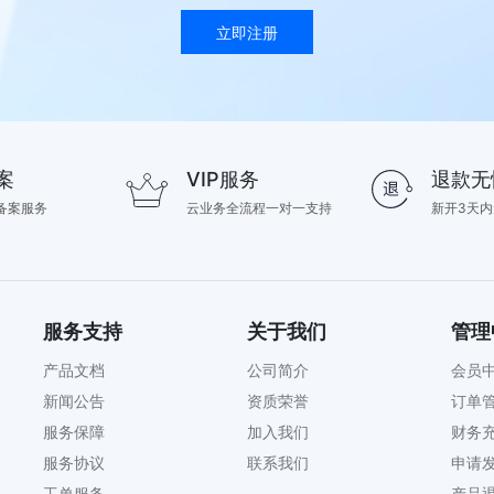
立即注册
案
VIP服务
退款无
备案服务
云业务全流程一对一支持
新开3天
服务支持
关于我们
管理
产品文档
公司简介
会员
新闻公告
资质荣誉
订单
服务保障
加入我们
财务
服务协议
联系我们
申请
工单服务
产品