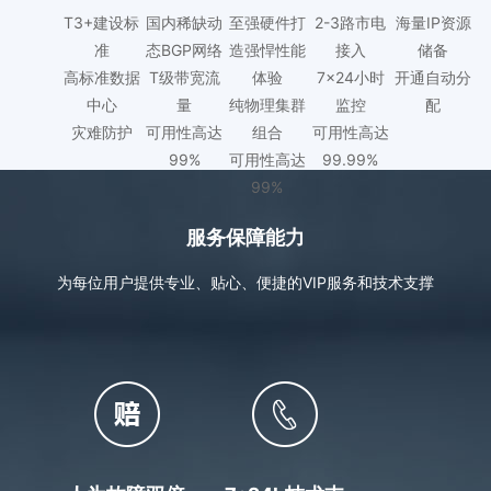
T3+建设标
国内稀缺动
至强硬件打
2-3路市电
海量IP资源
准
态BGP网络
造强悍性能
接入
储备
高标准数据
T级带宽流
体验
7×24小时
开通自动分
中心
量
纯物理集群
监控
配
灾难防护
可用性高达
组合
可用性高达
99%
可用性高达
99.99%
99%
服务保障能力
为每位用户提供专业、贴心、便捷的VIP服务和技术支撑