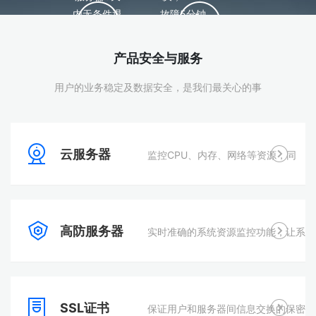
内无条件退
故障5分钟
款
解决
产品安全与服务
90s快速响应
备案服务
用户的业务稳定及数据安全，是我们最关心的事
不论售前、
备案0担
售中、售
忧，灵活便
后，我们提
捷，1V1备
云服务器
供快速的
监控CPU、内存、网络等资源，同
案处理机
90s响应机
制，快达1
制
个工作日取
得备案号
时提供对这些指标的告警服务
高防服务器
实时准确的系统资源监控功能，让系
统资源消耗一目了然
SSL证书
保证用户和服务器间信息交换的保密