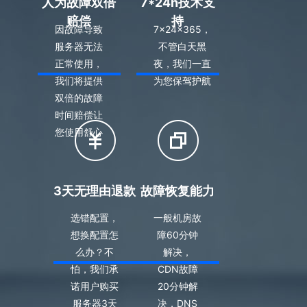
人为故障双倍
7*24h技术支
赔偿
持
因故障导致
7×24×365，
服务器无法
不管白天黑
正常使用，
夜，我们一直
我们将提供
为您保驾护航
双倍的故障
时间赔偿让
您使用舒心
3天无理由退款
故障恢复能力
选错配置，
一般机房故
想换配置怎
障60分钟
么办？不
解决，
怕，我们承
CDN故障
诺用户购买
20分钟解
服务器3天
决，DNS