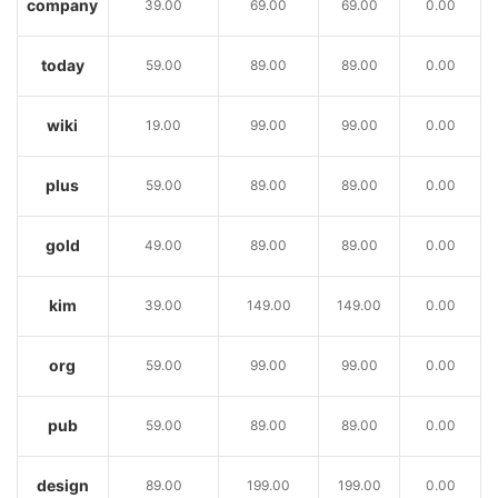
company
39.00
69.00
69.00
0.00
today
59.00
89.00
89.00
0.00
wiki
19.00
99.00
99.00
0.00
plus
59.00
89.00
89.00
0.00
gold
49.00
89.00
89.00
0.00
kim
39.00
149.00
149.00
0.00
org
59.00
99.00
99.00
0.00
pub
59.00
89.00
89.00
0.00
design
89.00
199.00
199.00
0.00