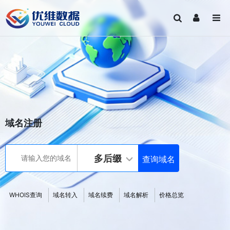
域名注册
多后缀
WHOIS查询
域名转入
域名续费
域名解析
价格总览