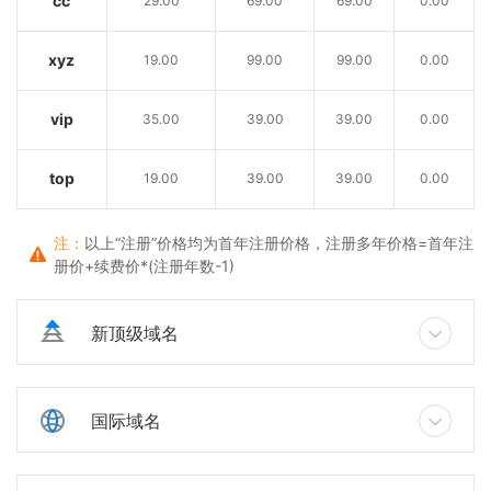
cc
29.00
69.00
69.00
0.00
xyz
19.00
99.00
99.00
0.00
vip
35.00
39.00
39.00
0.00
top
19.00
39.00
39.00
0.00
注：
以上“注册”价格均为首年注册价格，注册多年价格=首年注
册价+续费价*(注册年数-1)
新顶级域名
国际域名