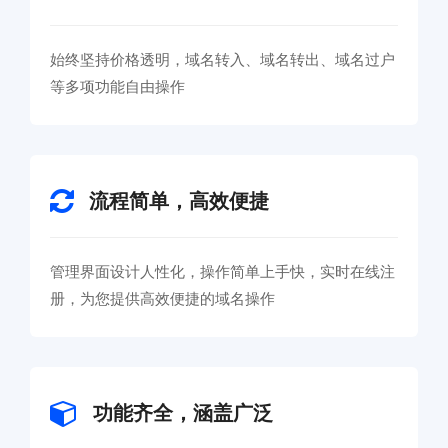
始终坚持价格透明，域名转入、域名转出、域名过户
等多项功能自由操作
流程简单，高效便捷
管理界面设计人性化，操作简单上手快，实时在线注
册，为您提供高效便捷的域名操作
功能齐全，涵盖广泛