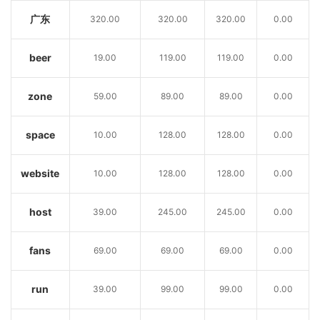
广东
320.00
320.00
320.00
0.00
beer
19.00
119.00
119.00
0.00
zone
59.00
89.00
89.00
0.00
space
10.00
128.00
128.00
0.00
website
10.00
128.00
128.00
0.00
host
39.00
245.00
245.00
0.00
fans
69.00
69.00
69.00
0.00
run
39.00
99.00
99.00
0.00