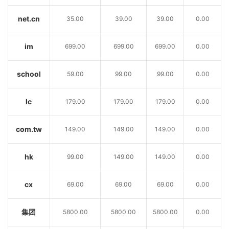
net.cn
35.00
39.00
39.00
0.00
im
699.00
699.00
699.00
0.00
school
59.00
99.00
99.00
0.00
lc
179.00
179.00
179.00
0.00
com.tw
149.00
149.00
149.00
0.00
hk
99.00
149.00
149.00
0.00
cx
69.00
69.00
69.00
0.00
集团
5800.00
5800.00
5800.00
0.00