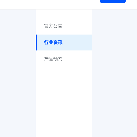
官方公告
行业资讯
产品动态