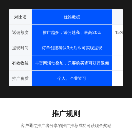
对比项
优维数据
返佣额度
推广越多，返佣越高，最高20%
15%左
提现时间
订单创建确认3天后即可实现提现
有效收益
与官网活动叠加，只要购买皆可获得返佣
推广资质
个人、企业皆可
推广规则
客户通过推广者分享的推广推荐成功可获现金奖励