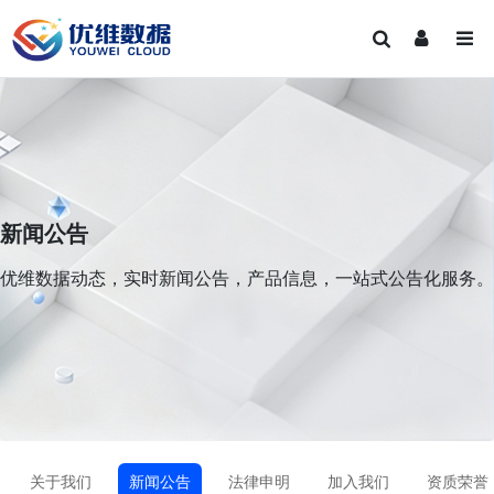
新闻公告
优维数据动态，实时新闻公告，产品信息，一站式公告化服务。
关于我们
新闻公告
法律申明
加入我们
资质荣誉