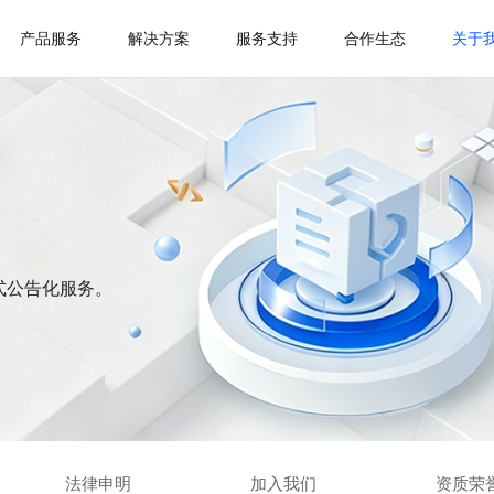
产品服务
解决方案
服务支持
合作生态
关于
式公告化服务。
法律申明
加入我们
资质荣