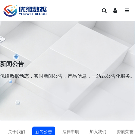
新闻公告
优维数据动态，实时新闻公告，产品信息，一站式公告化服务。
关于我们
新闻公告
法律申明
加入我们
资质荣誉